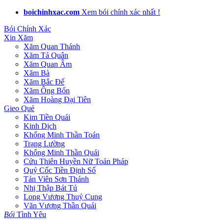
boichinhxac.com
Xem bói chính xác nhất !
Bói Chính Xác
Xin Xăm
Xăm Quan Thánh
Xăm Tả Quân
Xăm Quan Âm
Xăm Bà
Xăm Bắc Đế
Xăm Ông Bổn
Xăm Hoàng Đại Tiên
Gieo Quẻ
Kim Tiền Quái
Kinh Dịch
Khổng Minh Thần Toán
Trạng Lường
Khổng Minh Thần Quái
Cửu Thiên Huyền Nữ Toán Pháp
Quỷ Cốc Tiền Định Số
Tản Viên Sơn Thánh
Nhị Thập Bát Tú
Long Vương Thuỷ Cung
Văn Vương Thần Quái
Bói
Tình Yêu