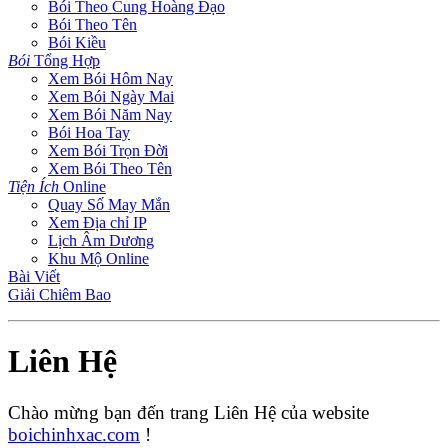
Bói Theo Cung Hoàng Đạo
Bói Theo Tên
Bói Kiều
Bói
Tổng Hợp
Xem Bói Hôm Nay
Xem Bói Ngày Mai
Xem Bói Năm Nay
Bói Hoa Tay
Xem Bói Trọn Đời
Xem Bói Theo Tên
Tiện Ích
Online
Quay Số May Mắn
Xem Địa chỉ IP
Lịch Âm Dương
Khu Mộ Online
Bài Viết
Giải Chiêm Bao
Liên Hệ
Chào mừng bạn đến trang Liên Hệ của website
boichinhxac.com
!