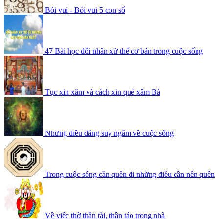
Bói vui - Bói vui 5 con số
47 Bài học đối nhân xử thế cơ bản trong cuộc sống
Tục xin xăm và cách xin quẻ xâm Bà
Những điều đáng suy ngẫm về cuộc sống
Trong cuộc sống cần quên đi những điều cần nên quên
Về việc thờ thần tài, thần táo trong nhà