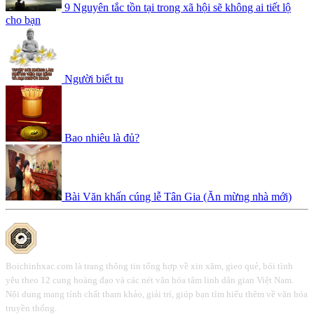
9 Nguyên tắc tồn tại trong xã hội sẽ không ai tiết lộ
cho bạn
Người biết tu
Bao nhiêu là đủ?
Bài Văn khấn cúng lễ Tân Gia (Ăn mừng nhà mới)
Boichinhxac.com là trang thông tin tổng hợp về xin xăm, gieo quẻ, bói tình
yêu theo 12 cung hoàng đạo và các nét văn hóa tâm linh dân gian Việt Nam.
Nội dung mang tính chất tham khảo, giải trí, giúp bạn tìm hiểu thêm về văn hóa
truyền thống.