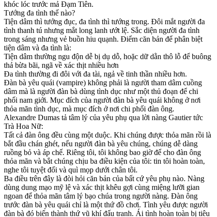
khóc lóc trước mả Đạm Tiên.
Tướng đa tình thế nào?
Tiện dâm thì tướng đục, đa tình thì tướng trong. Đôi mắt người đa
tình thanh tú nhưng mắt long lanh ướt lệ. Sắc diện người đa tình
trong sáng nhưng vẻ buồn hiu quạnh. Điểm căn bản để phân biệt
tiện dâm và đa tình là:
Tiện dâm thường ngu độn dễ bị dụ dỗ, hoặc dữ dằn thô lỗ để buông
thả bừa bãi, ngã về xác thịt nhiều hơn
Đa tình thường đi đôi với đa tài, ngả về tinh thần nhiều hơn.
Đàn bà yêu quái (vampire) không phải là người tham dâm cuồng
dâm mà là người đàn bà dùng tình dục như một thủ đoạn để chi
phối nam giới. Mục đích của người đàn bà yêu quái không ở nơi
thỏa mãn tình dục, mà mục đích ở nơi chi phối đàn ông.
Alexandre Dumas tả tâm lý của yêu phụ qua lời nàng Gautier tức
Trà Hoa Nữ:
Tất cả đàn ông đều cùng một duộc. Khi chúng được thỏa mãn rồi là
bắt đầu chán ghét, nếu người đàn bà yêu chúng, chúng dễ dàng
ruồng bỏ và áp chế. Riêng tôi, tôi không bao giờ để cho đàn ông
thỏa mãn và bắt chúng chịu ba điều kiện của tôi: tin tôi hoàn toàn,
nghe tôi tuyệt đối và quì mọp dưới chân tôi.
Ba điều trên đây là đòi hỏi căn bản của bất cứ yêu phụ nào. Nàng
dùng dung mạo mỹ lệ và xác thịt khêu gợi cùng miệng lưỡi gian
ngoan để thỏa mãn tâm lý bạo chúa trong người nàng. Đàn ông
trước đàn bà yêu quái chỉ là một thứ đồ chơi. Tình yêu được người
đàn bà đó biến thành thứ vũ khí đấu tranh. Ái tình hoàn toàn bị tiêu