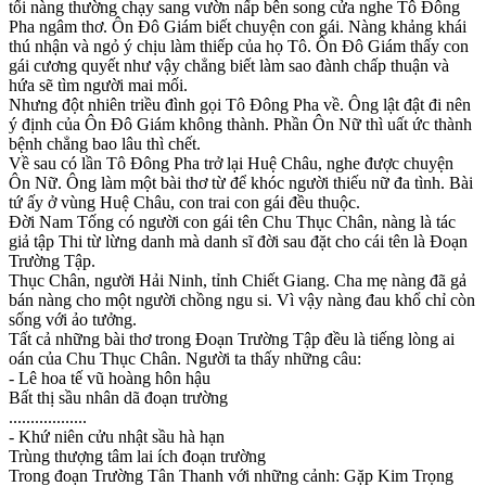
tối nàng thường chạy sang vườn nấp bên song cửa nghe Tô Đông
Pha ngâm thơ. Ôn Đô Giám biết chuyện con gái. Nàng khảng khái
thú nhận và ngỏ ý chịu làm thiếp của họ Tô. Ôn Đô Giám thấy con
gái cương quyết như vậy chẳng biết làm sao đành chấp thuận và
hứa sẽ tìm người mai mối.
Nhưng đột nhiên triều đình gọi Tô Đông Pha về. Ông lật đật đi nên
ý định của Ôn Đô Giám không thành. Phần Ôn Nữ thì uất ức thành
bệnh chẳng bao lâu thì chết.
Về sau có lần Tô Đông Pha trở lại Huệ Châu, nghe được chuyện
Ôn Nữ. Ông làm một bài thơ từ để khóc người thiếu nữ đa tình. Bài
tứ ấy ở vùng Huệ Châu, con trai con gái đều thuộc.
Đời Nam Tống có người con gái tên Chu Thục Chân, nàng là tác
giả tập Thi từ lừng danh mà danh sĩ đời sau đặt cho cái tên là Đoạn
Trường Tập.
Thục Chân, người Hải Ninh, tỉnh Chiết Giang. Cha mẹ nàng đã gả
bán nàng cho một người chồng ngu si. Vì vậy nàng đau khổ chỉ còn
sống với ảo tưởng.
Tất cả những bài thơ trong Đoạn Trường Tập đều là tiếng lòng ai
oán của Chu Thục Chân. Người ta thấy những câu:
- Lê hoa tế vũ hoàng hôn hậu
Bất thị sầu nhân dã đoạn trường
..................
- Khứ niên cửu nhật sầu hà hạn
Trùng thượng tâm lai ích đoạn trường
Trong đoạn Trường Tân Thanh với những cảnh: Gặp Kim Trọng