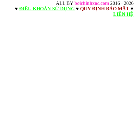
ALL BY
boichinhxac.com
2016 - 2026
♥
ĐIỀU KHOẢN SỬ DỤNG
♥
QUY ĐỊNH BẢO MẬT
♥
LIÊN HỆ