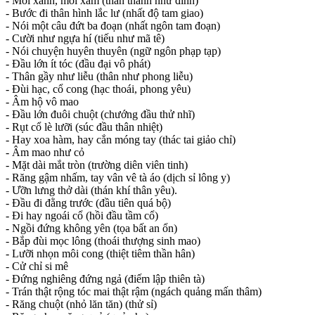
- Môi xanh, môi xám (thần thanh như đính)
- Bước đi thân hình lắc lư (nhất độ tam giao)
- Nói một câu đứt ba đoạn (nhất ngôn tam đoạn)
- Cười như ngựa hí (tiếu như mã tê)
- Nói chuyện huyên thuyên (ngữ ngôn phạp tạp)
- Đầu lớn ít tóc (đầu đại vô phát)
- Thân gầy như liễu (thân như phong liễu)
- Đùi hạc, cổ cong (hạc thoái, phong yêu)
- Âm hộ vô mao
- Đầu lớn đuôi chuột (chướng đầu thử nhĩ)
- Rụt cổ lè lưỡi (súc đầu thân nhiệt)
- Hay xoa hàm, hay cắn móng tay (thác tai giảo chỉ)
- Âm mao như cỏ
- Mặt dài mắt tròn (trường diên viên tinh)
- Răng gậm nhấm, tay vân vê tà áo (dịch sỉ lông y)
- Ưỡn lưng thở dài (thán khí thân yêu).
- Đầu đi đằng trước (đầu tiên quá bộ)
- Đi hay ngoái cổ (hồi đầu tầm cổ)
- Ngồi đứng không yên (tọa bất an ổn)
- Bắp đùi mọc lông (thoái thượng sinh mao)
- Lưỡi nhọn môi cong (thiệt tiêm thần hân)
- Cử chỉ si mê
- Đứng nghiêng đứng ngả (điếm lập thiên tà)
- Trán thật rộng tóc mai thật rậm (ngách quảng mấn thâm)
- Răng chuột (nhỏ lăn tăn) (thử sỉ)