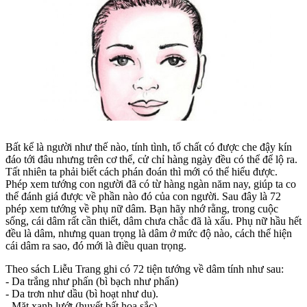
Bất kể là người như thế nào, tính tình, tố chất có được che đậy kín
đáo tới đâu nhưng trên cơ thể, cử chỉ hàng ngày đều có thể để lộ ra.
Tất nhiên ta phải biết cách phán đoán thì mới có thể hiểu được.
Phép xem tướng con người đã có từ hàng ngàn năm nay, giúp ta co
thể đánh giá được về phần nào đó của con người. Sau đây là 72
phép xem tướng về phụ nữ dâm. Bạn hãy nhớ rằng, trong cuộc
sống, cái dâm rất cần thiết, dâm chưa chắc đã là xấu. Phụ nữ hầu hết
đều là dâm, nhưng quan trọng là dâm ở mức độ nào, cách thể hiện
cái dâm ra sao, đó mới là điều quan trọng.
Theo sách Liễu Trang ghi có 72 tiện tướng về dâm tính như sau:
- Da trắng như phấn (bì bạch như phấn)
- Da trơn như dầu (bì hoạt như du).
- Mặt xanh lướt (huyết bất hoa sắc).