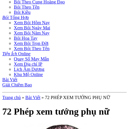
Bói Theo Cung Hoàng Đạo
Bói Theo Tên
Bói Kiều
Bói
Tổng Hợp
Xem Bói Hôm Nay
Xem Bói Ngày Mai
Xem Bói Năm Nay
Bói Hoa Tay
Xem Bói Trọn Đời
Xem Bói Theo Tên
Tiện Ích
Online
Quay Số May Mắn
Xem Địa chỉ IP
Lịch Âm Dương
Khu Mộ Online
Bài Viết
Giải Chiêm Bao
Trang chủ
»
Bài Viết
»
72 PHÉP XEM TƯỚNG PHỤ NỮ
72 Phép xem tướng phụ nữ