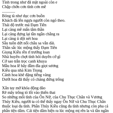
Tình trong như đã mặt ngoài còn e
Chập chờn cơn tỉnh cơn mê
.............
Bóng tà như dục cơn buồn
Khách đà lên ngựa người còn ngó theo.
Thái độ trước mả Đạm Tiên
Lại càng mê mẩn tâm thần
Lại càng đựng lại tần ngần chẳng ra
Lại càng ủ dột nét hoa
Sầu tuôn dứt nối châu sa vắn dài.
Thần sắc lúc mộng thấy Đạm Tiên
Giọng Kiều rền rĩ trướng loan
Nhà huyên chợt tỉnh hỏi duyên cớ gì
Cớ sao trằn trọc canh khuya
Mầu hoa lê hãy đầm đìa giọt sương
Kiều qua nhà Kim Trọng
Cánh hoa khẽ đặng tiếng vàng
Dưới hoa đã thấy có chàng đứng trông
Xắn tay mở khóa động đào
Rẽ mây trông tỏ lối vào thiên thai
So những mối tình của Ôn Nữ, của Chu Thục Chân và Vương
Thúy Kiều, người ta có thể thấy ngay Ôn Nữ và Chu Thục Chân
thuộc loại đa tình. Phần Thúy Kiều cũng đa tình nhưng còn pha cả
phần tiện dâm. Cái tiện dâm hiện ra lúc mộng mị rên la và tần ngần