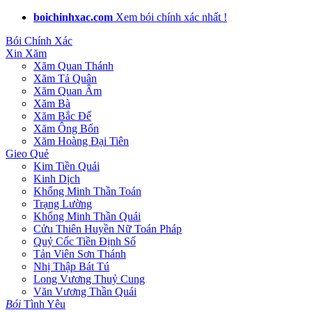
boichinhxac.com
Xem bói chính xác nhất !
Bói Chính Xác
Xin Xăm
Xăm Quan Thánh
Xăm Tả Quân
Xăm Quan Âm
Xăm Bà
Xăm Bắc Đế
Xăm Ông Bổn
Xăm Hoàng Đại Tiên
Gieo Quẻ
Kim Tiền Quái
Kinh Dịch
Khổng Minh Thần Toán
Trạng Lường
Khổng Minh Thần Quái
Cửu Thiên Huyền Nữ Toán Pháp
Quỷ Cốc Tiền Định Số
Tản Viên Sơn Thánh
Nhị Thập Bát Tú
Long Vương Thuỷ Cung
Văn Vương Thần Quái
Bói
Tình Yêu