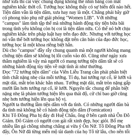
như xưa thì cái việc chung đụng không thể nhìn bằng con mắt
nghiêm khắc thời cổ. Tướng học không thấy có sự biến đổi nào hết.
Tiện dâm vẫn là tiện dâm, xưa hay nay là một. Chẳng phải bây giờ
có phong trào phụ nữ giải phóng "Women LIB". Với những
"campus" làm tình tập thể mà những hành động tùy tiện bừa bãi
trong tình yêu không còn bị coi là tiện dâm nữa. Có thể nó bớt chịu
nghiêm khắc trên pháp luật hay trên đạo đức. Nhưng với tướng học
nó vẫn thế bởi tướng học không đặt trên căn bản của đạo đức học,
tướng học là một khoa riêng biệt hẳn.
Dù cho "campus" đầy rẫy chung quanh mà một người không mang
chứng tiện dâm sẽ không bị lôi cuốn vào đó. Cũng như ngày xưa
thâm nghiêm là vậy mà người có mang tướng tiện dâm tất sẽ có
những hành động tùy tiện về mặt tình ái như thường.
Đọc "72 tướng tiện dâm" của Viên Liễu Trang cần phải phân biệt
tính chất nặng nhẹ của mỗi tướng. Tỉ dụ, hai tướng rụt cổ, lè lưỡi và
mặt dài, mắt tròn khác hẳn nhau. Tướng mặt dài, mắt tròn nặng gấp
mười lần hơn tướng rụt cổ, lè lưỡi. Nguyên tắc chung để phân biệt
nặng nhẹ là phàm tướng hiện lên qua thái độ, cử chỉ bao giờ cũng
nhẹ hơn tướng hiện lên qua bộ vị.
Người ta thường lầm tiện dâm với đa tình. Có những người đàn bà
đa tình mà không hề có hành động tiện dâm (Fornication)
Khi Tô Đông Pha bị đày đi Huệ Châu, ông ở bên cạnh nhà Ôn Đô
Giám. Đô Giám có người con gái rất xinh đẹp, học giỏi. Bố mẹ
nhiều lần gả chồng nhưng chẳng ai vừa ý Ôn Nữ. Tô Đông Pha tới
đây, Ôn Nữ đã từng mến mộ tài danh của họ Tô từ lâu, cho nên tối