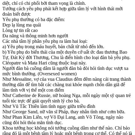
diệt, chỉ có chi phối bởi tham vọng là chính.
Tướng cách yêu phụ phải kết hợp giữa tâm lý với hình thái mới
đoán biết được
Yêu phụ thường có ba đặc điểm:
Đẹp lạ lùng ma quái
Lòng tự tin rất cao
Đa năng và thông minh hơn người
Các nhà tâm lý phân yêu phụ ra làm hai loại:
a) Yêu phụ trong máu huyết, bản chất từ nhỏ đến lớn.
b) Yêu phụ do biến thái của một duyên cớ uất ức đau thương Bao
Tự, Đát Kỷ đời Thương, Chu là điển hình cho loại đàn bà yêu phụ.
Cléopatre và Mata Hari cũng thuộc loại này.
Người đàn bà cuồng dâm là người đàn bà đòi hỏi tình dục vượt xa
mức bình thường. (Oversexed women)
Như Messaline, vợ của vua Claudius đêm đêm nàng cải trang thành
thường dân để tìm bắt các chàng trai khỏe mạnh chốn dân giã để
làm tình với vị thế một con điếm
Như Catherine de Russie, nữ hoàng Nga, mỗi ngày một sỹ quan trẻ
tuổi túc trực để giải quyết sinh lý cho bà.
Như Vũ Tắc Thiên làm tình ngay giữa triều đình
Như George Sand, nữ văn sĩ Pháp, thay nhân tình như cơm bữa.
Như Phan Kim Liên, vợ Võ Đại Lang, anh Võ Tòng, ngày nào
cũng đòi hỏi thỏa mãn tình dục.
Khoa tướng học không nói tướng cuồng dâm như thế nào. Chỉ bảo
rằng đó là một bệnh tâm lý hoặc một bệnh trong cơ thể. Có thể nó là