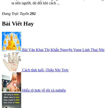
ta nên người, dù đôi khi cách
...
Đang Trực Tuyến
292
Bài Viết Hay
Bài Văn Khai Thị Khấn Nguyện Vong Linh Thai Nhi
Cách tính tuổi -Thập Nhị Trực
Hiểu rõ hơn về tội và nghiêp