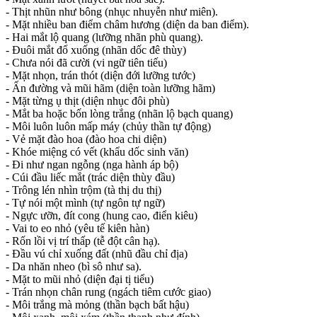
- Thịt nhũn như bông (nhục nhuyễn như miên).
- Mặt nhiều ban điểm châm hương (diện da ban điểm).
- Hai mắt lộ quang (lưỡng nhãn phù quang).
- Đuôi mắt đổ xuống (nhãn dốc đê thùy)
- Chưa nói đã cười (vi ngữ tiên tiếu)
- Mặt nhọn, trán thót (diện đới lưỡng tước)
- Ấn đường và mũi hãm (diện toàn lưỡng hãm)
- Mặt từng ụ thịt (diện nhục đôi phù)
- Mắt ba hoặc bốn lòng trắng (nhãn lộ bạch quang)
- Môi luôn luôn mấp máy (chủy thần tự động)
- Vẻ mặt đào hoa (đào hoa chi diện)
- Khóe miệng có vết (khẩu dốc sinh văn)
- Đi như ngan ngỗng (nga hành áp bộ)
- Cúi đầu liếc mắt (trác diện thùy đầu)
- Trông lén nhìn trộm (tà thị du thị)
- Tự nói một mình (tự ngôn tự ngữ)
- Ngực ưỡn, đít cong (hung cao, điển kiêu)
- Vai to eo nhỏ (yêu tế kiên hàn)
- Rốn lồi vị trí thấp (tễ đột cân hạ).
- Đầu vú chỉ xuống đất (nhũ đầu chỉ địa)
- Da nhăn nheo (bì sô như sa).
- Mặt to mũi nhỏ (diện đại tị tiểu)
- Trán nhọn chân rung (ngách tiêm cước giao)
- Môi trắng mà mỏng (thần bạch bất hậu)