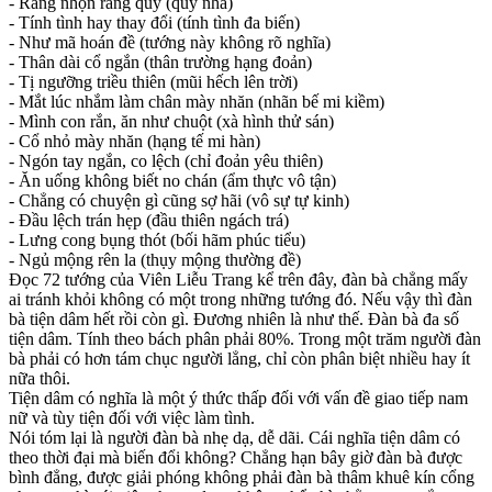
- Răng nhọn răng quỷ (quỷ nha)
- Tính tình hay thay đổi (tính tình đa biến)
- Như mã hoán đề (tướng này không rõ nghĩa)
- Thân dài cổ ngắn (thân trường hạng đoản)
- Tị ngưỡng triều thiên (mũi hếch lên trời)
- Mắt lúc nhắm làm chân mày nhăn (nhãn bế mi kiềm)
- Mình con rắn, ăn như chuột (xà hình thử sán)
- Cổ nhỏ mày nhăn (hạng tế mi hàn)
- Ngón tay ngắn, co lệch (chỉ đoản yêu thiên)
- Ăn uống không biết no chán (ẩm thực vô tận)
- Chẳng có chuyện gì cũng sợ hãi (vô sự tự kinh)
- Đầu lệch trán hẹp (đầu thiên ngách trá)
- Lưng cong bụng thót (bối hãm phúc tiểu)
- Ngủ mộng rên la (thụy mộng thường đề)
Đọc 72 tướng của Viên Liễu Trang kể trên đây, đàn bà chẳng mấy
ai tránh khỏi không có một trong những tướng đó. Nếu vậy thì đàn
bà tiện dâm hết rồi còn gì. Đương nhiên là như thế. Đàn bà đa số
tiện dâm. Tính theo bách phân phải 80%. Trong một trăm người đàn
bà phải có hơn tám chục người lẳng, chỉ còn phân biệt nhiều hay ít
nữa thôi.
Tiện dâm có nghĩa là một ý thức thấp đối với vấn đề giao tiếp nam
nữ và tùy tiện đối với việc làm tình.
Nói tóm lại là người đàn bà nhẹ dạ, dễ dãi. Cái nghĩa tiện dâm có
theo thời đại mà biến đổi không? Chẳng hạn bây giờ đàn bà được
bình đẳng, được giải phóng không phải đàn bà thâm khuê kín cổng