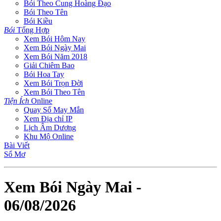
Bói Theo Cung Hoàng Đạo
Bói Theo Tên
Bói Kiều
Bói
Tổng Hợp
Xem Bói Hôm Nay
Xem Bói Ngày Mai
Xem Bói Năm 2018
Giải Chiêm Bao
Bói Hoa Tay
Xem Bói Trọn Đời
Xem Bói Theo Tên
Tiện Ích
Online
Quay Số May Mắn
Xem Địa chỉ IP
Lịch Âm Dương
Khu Mộ Online
Bài Viết
Sổ Mơ
Xem Bói Ngày Mai -
06/08/2026