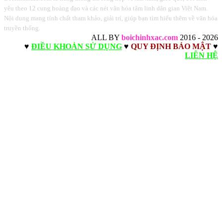
yêu theo 12 cung hoàng đạo và các nét văn hóa tâm linh dân gian Việt Nam.
Nội dung mang tính chất tham khảo, giải trí, giúp bạn tìm hiểu thêm về văn hóa
truyền thống.
ALL BY
boichinhxac.com
2016 - 2026
♥
ĐIỀU KHOẢN SỬ DỤNG
♥
QUY ĐỊNH BẢO MẬT
♥
LIÊN HỆ