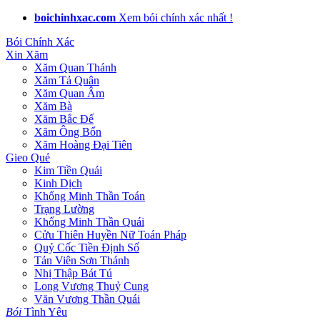
boichinhxac.com
Xem bói chính xác nhất !
Bói Chính Xác
Xin Xăm
Xăm Quan Thánh
Xăm Tả Quân
Xăm Quan Âm
Xăm Bà
Xăm Bắc Đế
Xăm Ông Bổn
Xăm Hoàng Đại Tiên
Gieo Quẻ
Kim Tiền Quái
Kinh Dịch
Khổng Minh Thần Toán
Trạng Lường
Khổng Minh Thần Quái
Cửu Thiên Huyền Nữ Toán Pháp
Quỷ Cốc Tiền Định Số
Tản Viên Sơn Thánh
Nhị Thập Bát Tú
Long Vương Thuỷ Cung
Văn Vương Thần Quái
Bói
Tình Yêu