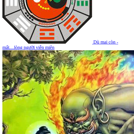
Dù mai còn -
mất....lòng người viễn miên