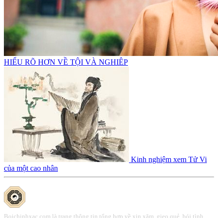
HIỂU RÕ HƠN VỀ TỘI VÀ NGHIÊP
Kinh nghiệm xem Tử Vi
của một cao nhân
Boichinhxac.com là trang thông tin tổng hợp về xin xăm, gieo quẻ, bói tình