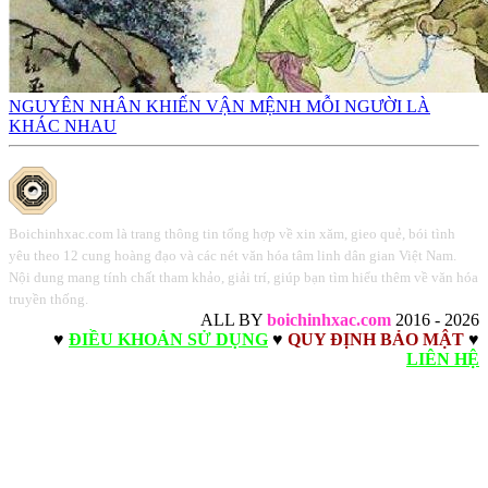
NGUYÊN NHÂN KHIẾN VẬN MỆNH MỖI NGƯỜI LÀ
KHÁC NHAU
Boichinhxac.com là trang thông tin tổng hợp về xin xăm, gieo quẻ, bói tình
yêu theo 12 cung hoàng đạo và các nét văn hóa tâm linh dân gian Việt Nam.
Nội dung mang tính chất tham khảo, giải trí, giúp bạn tìm hiểu thêm về văn hóa
truyền thống.
ALL BY
boichinhxac.com
2016 - 2026
♥
ĐIỀU KHOẢN SỬ DỤNG
♥
QUY ĐỊNH BẢO MẬT
♥
LIÊN HỆ