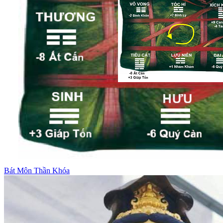
Bát Môn Thần Khóa