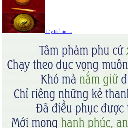
hãy biết ơn ....