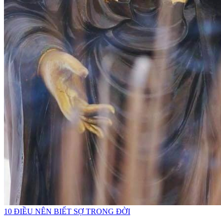
10 ĐIỀU NÊN BIẾT SỢ TRONG ĐỜI