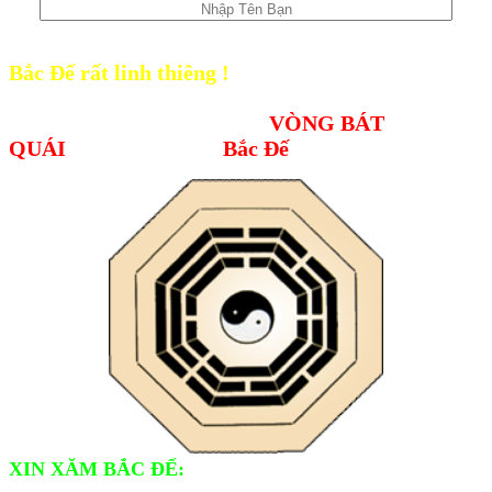
Bắc Đế rất linh thiêng !
Muốn xin được chính xác, Người xin xăm phải thật
sự thành tâm.Nhấp chuột vào
VÒNG BÁT
QUÁI
phía dưới để xin
Bắc Đế
hiển linh cho xăm !
XIN XĂM BẮC ĐẾ: