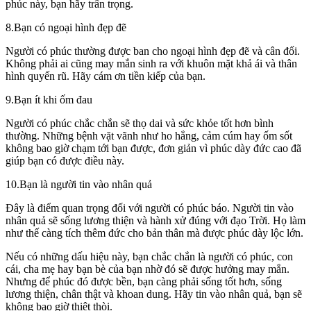
phúc này, bạn hãy trân trọng.
8.Bạn có ngoại hình đẹp đẽ
Người có phúc thường được ban cho ngoại hình đẹp đẽ và cân đối.
Không phải ai cũng may mắn sinh ra với khuôn mặt khả ái và thân
hình quyến rũ. Hãy cám ơn tiền kiếp của bạn.
9.Bạn ít khi ốm đau
Người có phúc chắc chắn sẽ thọ dai và sức khỏe tốt hơn bình
thường. Những bệnh vặt vãnh như ho hắng, cảm cúm hay ốm sốt
không bao giờ chạm tới bạn được, đơn giản vì phúc dày đức cao đã
giúp bạn có được điều này.
10.Bạn là người tin vào nhân quả
Đây là điểm quan trọng đối với người có phúc báo. Người tin vào
nhân quả sẽ sống lương thiện và hành xử đúng với đạo Trời. Họ làm
như thế càng tích thêm đức cho bản thân mà được phúc dày lộc lớn.
Nếu có những dấu hiệu này, bạn chắc chắn là người có phúc, con
cái, cha mẹ hay bạn bè của bạn nhờ đó sẽ được hưởng may mắn.
Nhưng để phúc đó được bền, bạn càng phải sống tốt hơn, sống
lương thiện, chân thật và khoan dung. Hãy tin vào nhân quả, bạn sẽ
không bao giờ thiệt thòi.