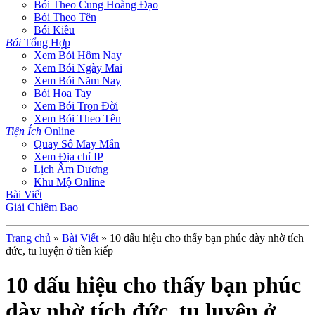
Bói Theo Cung Hoàng Đạo
Bói Theo Tên
Bói Kiều
Bói
Tổng Hợp
Xem Bói Hôm Nay
Xem Bói Ngày Mai
Xem Bói Năm Nay
Bói Hoa Tay
Xem Bói Trọn Đời
Xem Bói Theo Tên
Tiện Ích
Online
Quay Số May Mắn
Xem Địa chỉ IP
Lịch Âm Dương
Khu Mộ Online
Bài Viết
Giải Chiêm Bao
Trang chủ
»
Bài Viết
»
10 dấu hiệu cho thấy bạn phúc dày nhờ tích
đức, tu luyện ở tiền kiếp
10 dấu hiệu cho thấy bạn phúc
dày nhờ tích đức, tu luyện ở