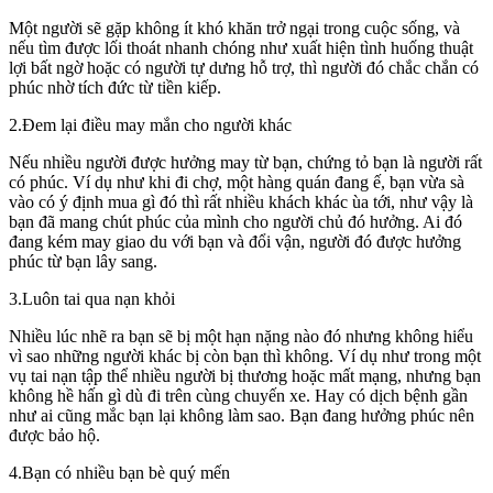
Một người sẽ gặp không ít khó khăn trở ngại trong cuộc sống, và
nếu tìm được lối thoát nhanh chóng như xuất hiện tình huống thuật
lợi bất ngờ hoặc có người tự dưng hỗ trợ, thì người đó chắc chắn có
phúc nhờ tích đức từ tiền kiếp.
2.Đem lại điều may mắn cho người khác
Nếu nhiều người được hưởng may từ bạn, chứng tỏ bạn là người rất
có phúc. Ví dụ như khi đi chợ, một hàng quán đang ế, bạn vừa sà
vào có ý định mua gì đó thì rất nhiều khách khác ùa tới, như vậy là
bạn đã mang chút phúc của mình cho người chủ đó hưởng. Ai đó
đang kém may giao du với bạn và đổi vận, người đó được hưởng
phúc từ bạn lây sang.
3.Luôn tai qua nạn khỏi
Nhiều lúc nhẽ ra bạn sẽ bị một hạn nặng nào đó nhưng không hiểu
vì sao những người khác bị còn bạn thì không. Ví dụ như trong một
vụ tai nạn tập thể nhiều người bị thương hoặc mất mạng, nhưng bạn
không hề hấn gì dù đi trên cùng chuyến xe. Hay có dịch bệnh gần
như ai cũng mắc bạn lại không làm sao. Bạn đang hưởng phúc nên
được bảo hộ.
4.Bạn có nhiều bạn bè quý mến