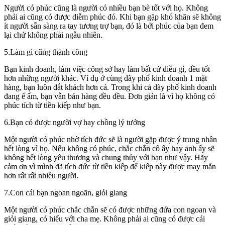
Người có phúc cũng là người có nhiều bạn bè tốt với họ. Không
phải ai cũng có được diễm phúc đó. Khi bạn gặp khó khăn sẽ không
ít người sẵn sàng ra tay tương trợ bạn, đó là bởi phúc của bạn đem
lại chứ không phải ngẫu nhiên.
5.Làm gì cũng thành công
Bạn kinh doanh, làm việc công sở hay làm bất cứ điều gì, đều tốt
hơn những người khác. Ví dụ ở cùng dãy phố kinh doanh 1 mặt
hàng, bạn luôn đắt khách hơn cả. Trong khi cả dãy phố kinh doanh
đang ế ẩm, bạn vẫn bán hàng đều đều. Đơn giản là vì họ không có
phúc tích từ tiền kiếp như bạn.
6.Bạn có được người vợ hay chồng lý tưởng
Một người có phúc nhờ tích đức sẽ là người gặp được ý trung nhân
hết lòng vì họ. Nếu không có phúc, chắc chắn cô ấy hay anh ấy sẽ
không hết lòng yêu thương và chung thủy với bạn như vậy. Hãy
cảm ơn vì mình đã tích đức từ tiền kiếp để kiếp này được may mắn
hơn rất rất nhiều người.
7.Con cái bạn ngoan ngoãn, giỏi giang
Một người có phúc chắc chắn sẽ có được những đứa con ngoan và
giỏi giang, có hiếu với cha mẹ. Không phải ai cũng có được cái