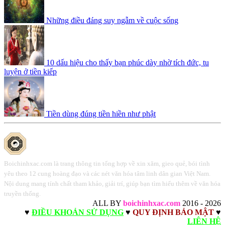
Những điều đáng suy ngẫm về cuộc sống
10 dấu hiệu cho thấy bạn phúc dày nhờ tích đức, tu
luyện ở tiền kiếp
Tiền dùng đúng tiền hiền như phật
Boichinhxac.com là trang thông tin tổng hợp về xin xăm, gieo quẻ, bói tình
yêu theo 12 cung hoàng đạo và các nét văn hóa tâm linh dân gian Việt Nam.
Nội dung mang tính chất tham khảo, giải trí, giúp bạn tìm hiểu thêm về văn hóa
truyền thống.
ALL BY
boichinhxac.com
2016 - 2026
♥
ĐIỀU KHOẢN SỬ DỤNG
♥
QUY ĐỊNH BẢO MẬT
♥
LIÊN HỆ