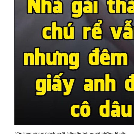
"Quê em có tục thách cưới, hôm ăn hỏi ngoài những lễ trầu