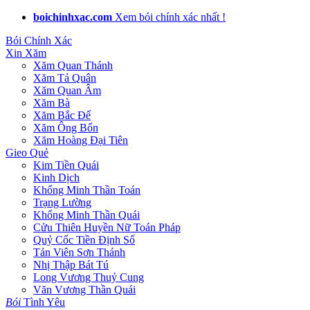
boichinhxac.com
Xem bói chính xác nhất !
Bói Chính Xác
Xin Xăm
Xăm Quan Thánh
Xăm Tả Quân
Xăm Quan Âm
Xăm Bà
Xăm Bắc Đế
Xăm Ông Bổn
Xăm Hoàng Đại Tiên
Gieo Quẻ
Kim Tiền Quái
Kinh Dịch
Khổng Minh Thần Toán
Trạng Lường
Khổng Minh Thần Quái
Cửu Thiên Huyền Nữ Toán Pháp
Quỷ Cốc Tiền Định Số
Tản Viên Sơn Thánh
Nhị Thập Bát Tú
Long Vương Thuỷ Cung
Văn Vương Thần Quái
Bói
Tình Yêu