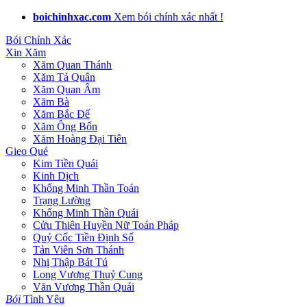
boichinhxac.com
Xem bói chính xác nhất !
Bói Chính Xác
Xin Xăm
Xăm Quan Thánh
Xăm Tả Quân
Xăm Quan Âm
Xăm Bà
Xăm Bắc Đế
Xăm Ông Bổn
Xăm Hoàng Đại Tiên
Gieo Quẻ
Kim Tiền Quái
Kinh Dịch
Khổng Minh Thần Toán
Trạng Lường
Khổng Minh Thần Quái
Cửu Thiên Huyền Nữ Toán Pháp
Quỷ Cốc Tiền Định Số
Tản Viên Sơn Thánh
Nhị Thập Bát Tú
Long Vương Thuỷ Cung
Văn Vương Thần Quái
Bói
Tình Yêu