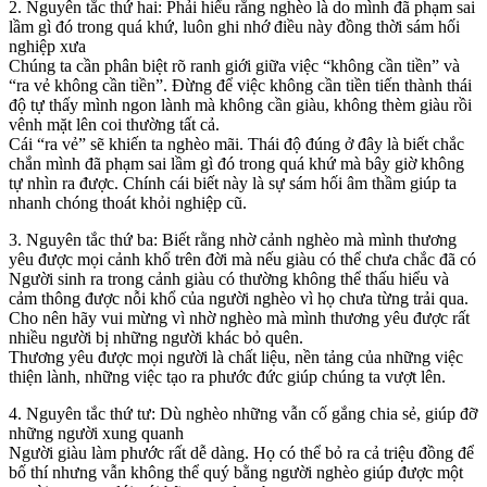
2. Nguyên tắc thứ hai: Phải hiểu rằng nghèo là do mình đã phạm sai
lầm gì đó trong quá khứ, luôn ghi nhớ điều này đồng thời sám hối
nghiệp xưa
Chúng ta cần phân biệt rõ ranh giới giữa việc “không cần tiền” và
“ra vẻ không cần tiền”. Đừng để việc không cần tiền tiến thành thái
độ tự thấy mình ngon lành mà không cần giàu, không thèm giàu rồi
vênh mặt lên coi thường tất cả.
Cái “ra vẻ” sẽ khiến ta nghèo mãi. Thái độ đúng ở đây là biết chắc
chắn mình đã phạm sai lầm gì đó trong quá khứ mà bây giờ không
tự nhìn ra được. Chính cái biết này là sự sám hối âm thầm giúp ta
nhanh chóng thoát khỏi nghiệp cũ.
3. Nguyên tắc thứ ba: Biết rằng nhờ cảnh nghèo mà mình thương
yêu được mọi cảnh khổ trên đời mà nếu giàu có thể chưa chắc đã có
Người sinh ra trong cảnh giàu có thường không thể thấu hiểu và
cảm thông được nỗi khổ của người nghèo vì họ chưa từng trải qua.
Cho nên hãy vui mừng vì nhờ nghèo mà mình thương yêu được rất
nhiều người bị những người khác bỏ quên.
Thương yêu được mọi người là chất liệu, nền tảng của những việc
thiện lành, những việc tạo ra phước đức giúp chúng ta vượt lên.
4. Nguyên tắc thứ tư: Dù nghèo những vẫn cố gắng chia sẻ, giúp đỡ
những người xung quanh
Người giàu làm phước rất dễ dàng. Họ có thể bỏ ra cả triệu đồng để
bố thí nhưng vẫn không thể quý bằng người nghèo giúp được một