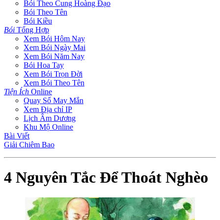
Bói Theo Cung Hoàng Đạo
Bói Theo Tên
Bói Kiều
Bói
Tổng Hợp
Xem Bói Hôm Nay
Xem Bói Ngày Mai
Xem Bói Năm Nay
Bói Hoa Tay
Xem Bói Trọn Đời
Xem Bói Theo Tên
Tiện Ích
Online
Quay Số May Mắn
Xem Địa chỉ IP
Lịch Âm Dương
Khu Mộ Online
Bài Viết
Giải Chiêm Bao
4 Nguyên Tắc Để Thoát Nghèo