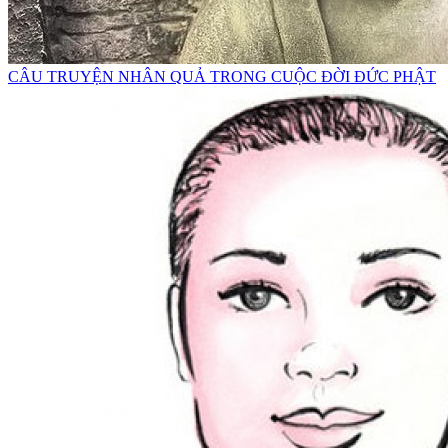
CÂU TRUYỆN NHÂN QUẢ TRONG CUỘC ĐỜI ĐỨC PHẬT