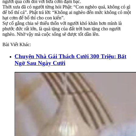
người qua cơn đói với bữa cơm đạm bạc.
Thời xưa đã có người từng hỏi Phật: “Con nghèo quá, không có gì
để bố thí cả”. Phật trả lời: “Không ai nghèo đến mức không có một
hạt cơm để bố thí cho con kiến”.
Sự cố gắng chia sẻ thiếu thốn với người khó khăn hơn mình là
phước đức rất lớn, là quà tặng của đất trời ban tặng cho người
nghèo. Nhờ vậy mà cuộc sống sẽ được tốt dần lên.
Bài Viết Khác:
Chuyện Nhà Gái Thách Cưới 300 Triệu: Bất
Ngờ Sau Ngày Cưới