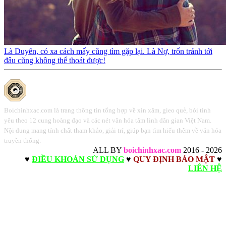
Là Duyên, có xa cách mấy cũng tìm gặp lại. Là Nợ, trốn tránh tới
đâu cũng không thể thoát được!
Boichinhxac.com là trang thông tin tổng hợp về xin xăm, gieo quẻ, bói tình
yêu theo 12 cung hoàng đạo và các nét văn hóa tâm linh dân gian Việt Nam.
Nội dung mang tính chất tham khảo, giải trí, giúp bạn tìm hiểu thêm về văn hóa
truyền thống.
ALL BY
boichinhxac.com
2016 - 2026
♥
ĐIỀU KHOẢN SỬ DỤNG
♥
QUY ĐỊNH BẢO MẬT
♥
LIÊN HỆ